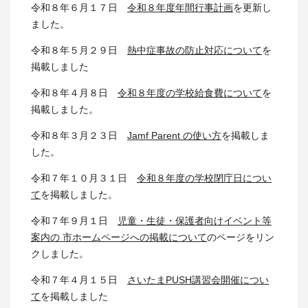
令和８年６月１７日
令和８年度年間行事計画
を更新し
ました。
令和８年５月２９日
熱中症事故の防止対応について
を
掲載しました
令和８年４月８日
令和８年度の学校給食費について
を
掲載しました。
令和８年３月２３日
Jamf Parent の使い方
を掲載しま
した。
令和７年１０月３１日
令和８年度の学校閉庁日につい
て
を掲載しました。
令和７年９月１日
児童・生徒・保護者向けイベント等
案内の 市ホームページへの掲載について
のページをリン
クしました。
令和７年４月１５日
さいたまPUSH講習会開催につい
て
を掲載しました