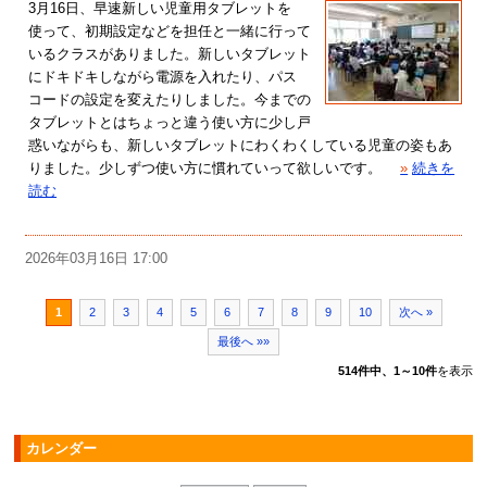
3月16日、早速新しい児童用タブレットを
使って、初期設定などを担任と一緒に行って
いるクラスがありました。新しいタブレット
にドキドキしながら電源を入れたり、パス
コードの設定を変えたりしました。今までの
タブレットとはちょっと違う使い方に少し戸
惑いながらも、新しいタブレットにわくわくしている児童の姿もあ
りました。少しずつ使い方に慣れていって欲しいです。
»
続きを
読む
2026年03月16日 17:00
1
2
3
4
5
6
7
8
9
10
次へ »
最後へ »»
514件中、1～10件
を表示
カレンダー