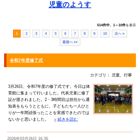
児童のようす
514件中、1～10件
を表示
1
2
3
4
5
6
7
8
9
10
次へ »
最後へ »»
令和7年度修了式
カテゴリ： 児童、行事
3月26日、令和7年度の修了式です。今日は体
育館に集まって行いました。代表児童に修了
証が渡されました。2・3時間目は担任から通
知表をもらうとともに、子どもたち一人ひと
りが一年間頑張ったことを実感できたのでは
ないかと思いました。
»
続きを読む
2026年03月26日 16:35