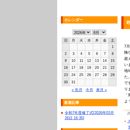
カレンダー
日
月
火
水
木
金
土
7
1
険
2
3
4
5
6
7
8
超
9
10
11
12
13
14
15
い
16
17
18
19
20
21
22
地
23
24
25
26
27
28
29
た
30
31
で
り
« 先月
今月
来月 »
「
よ
新着記事
令和7年度修了式[2026年03月
■
2
26日 16:35]
«