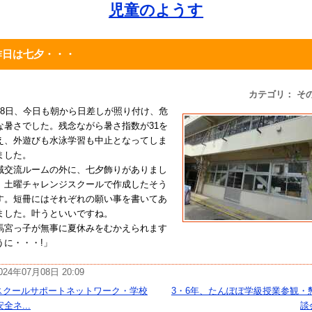
児童のようす
昨日は七夕・・・
カテゴリ： そ
月8日、今日も朝から日差しが照り付け、危
な暑さでした。残念ながら暑さ指数が31を
え、外遊びも水泳学習も中止となってしま
ました。
域交流ルームの外に、七夕飾りがありまし
。土曜チャレンジスクールで作成したそう
す。短冊にはそれぞれの願い事を書いてあ
ました。叶うといいですね。
馬宮っ子が無事に夏休みをむかえられます
うに・・・!」
024年07月08日 20:09
スクールサポートネットワーク・学校
3・6年、たんぽぽ学級授業参観・
安全ネ...
談