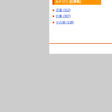
カテゴリ (記事数)
児童 (312)
■
行事 (307)
■
その他 (138)
■