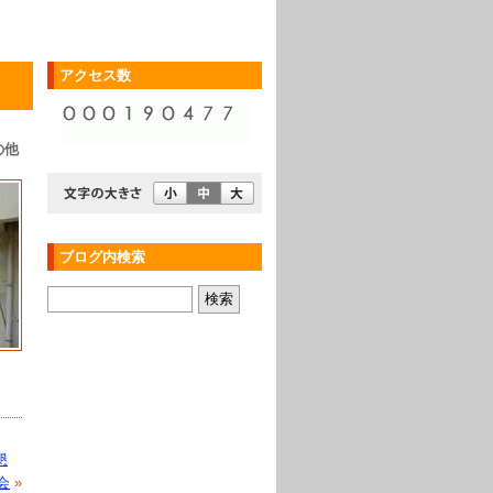
アクセス数
の他
ブログ内検索
懇
会
»