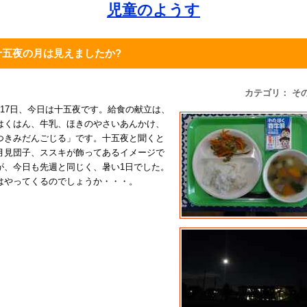
児童のようす
十五夜の月は見えましたか?
カテゴリ： そ
月17日、今日は十五夜です。給食の献立は、
はくはん、牛乳、ほきのやさいあんかけ、
つきみだんごじる」です。十五夜と聞くと
月見団子、ススキが飾ってあるイメージで
が、今日も先週と同じく、暑い1日でした。
はやってくるのでしょうか・・・。