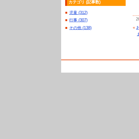
カテゴリ (記事数)
児童 (312)
■
2
行事 (307)
■
«
その他 (138)
■