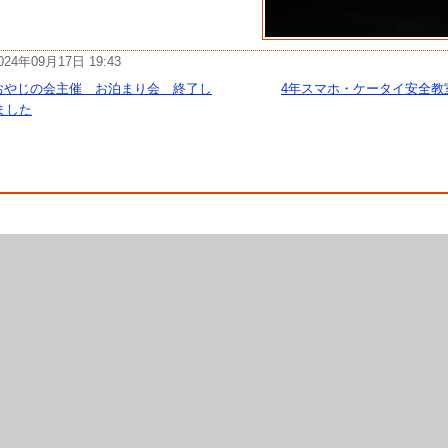
024年09月17日 19:43
おやじの会主催 お泊まり会 終了し
4年スマホ・ケータイ安全教
ました