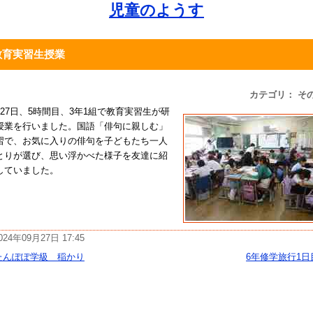
児童のようす
教育実習生授業
カテゴリ： そ
月27日、5時間目、3年1組で教育実習生が研
授業を行いました。国語「俳句に親しむ」
習で、お気に入りの俳句を子どもたち一人
とりが選び、思い浮かべた様子を友達に紹
していました。
024年09月27日 17:45
たんぽぽ学級 稲かり
6年修学旅行1日