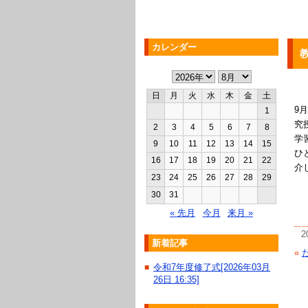
カレンダー
日
月
火
水
木
金
土
9
1
究
2
3
4
5
6
7
8
学
9
10
11
12
13
14
15
ひ
16
17
18
19
20
21
22
介
23
24
25
26
27
28
29
30
31
« 先月
今月
来月 »
2
新着記事
«
令和7年度修了式[2026年03月
■
26日 16:35]