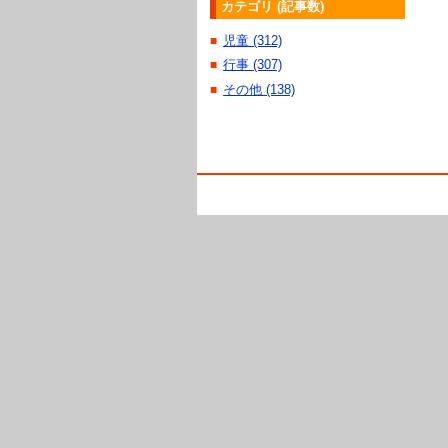
カテゴリ (記事数)
児童 (312)
■
行事 (307)
■
その他 (138)
■