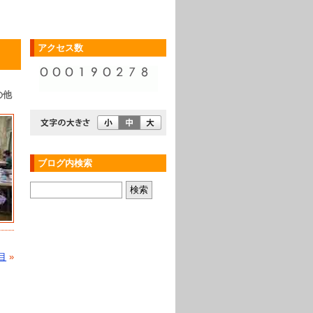
アクセス数
の他
ブログ内検索
目
»