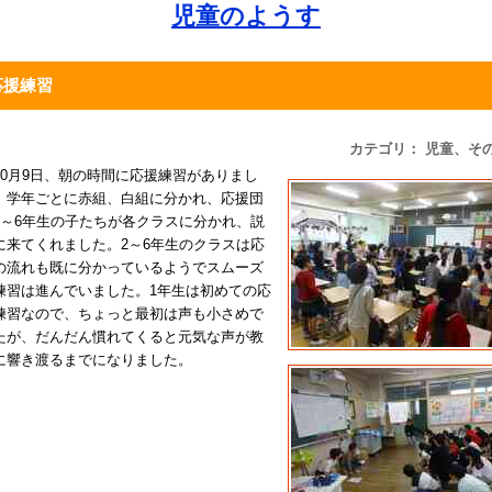
児童のようす
応援練習
カテゴリ： 児童、そ
0月9日、朝の時間に応援練習がありまし
。学年ごとに赤組、白組に分かれ、応援団
4～6年生の子たちが各クラスに分かれ、説
に来てくれました。2～6年生のクラスは応
の流れも既に分かっているようでスムーズ
練習は進んでいました。1年生は初めての応
練習なので、ちょっと最初は声も小さめで
たが、だんだん慣れてくると元気な声が教
に響き渡るまでになりました。