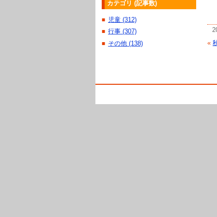
カテゴリ (記事数)
児童 (312)
■
2
行事 (307)
■
«
その他 (138)
■