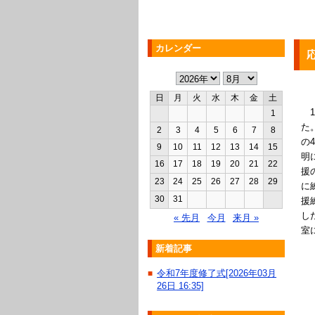
カレンダー
日
月
火
水
木
金
土
1
1
た
2
3
4
5
6
7
8
の
9
10
11
12
13
14
15
明
16
17
18
19
20
21
22
援
23
24
25
26
27
28
29
に
30
31
援
し
« 先月
今月
来月 »
室
新着記事
令和7年度修了式[2026年03月
■
26日 16:35]