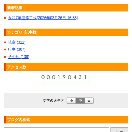
新着記事
令和7年度修了式[2026年03月26日 16:35]
■
カテゴリ (記事数)
児童 (312)
■
行事 (307)
■
その他 (138)
■
アクセス数
ブログ内検索