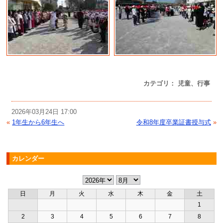
カテゴリ： 児童、行事
2026年03月24日 17:00
«
1年生から6年生へ
令和8年度卒業証書授与式
»
カレンダー
日
月
火
水
木
金
土
1
2
3
4
5
6
7
8