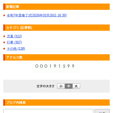
新着記事
令和7年度修了式[2026年03月26日 16:35]
■
カテゴリ (記事数)
児童 (312)
■
行事 (307)
■
その他 (138)
■
アクセス数
ブログ内検索