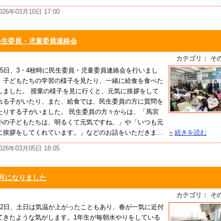
026年03月10日 17:00
民生委員・児童委員連絡会
カテゴリ： そ
月5日、3・4校時に民生委員・児童委員連絡会を行いまし
。子どもたちの学習の様子を見たり、一緒に給食を食べた
しました。 授業の様子を見に行くと、元気に挨拶をして
れる子がいたり、また、給食では、民生委員の方に質問を
たりする子がいました。 民生委員の方々からは、「馬宮
小の子どもたちは、明るくて元気ですね。」や「いつも元
に挨拶をしてくれています。」などのお話をいただきま...
»
続きを読む
026年03月05日 18:05
3月になりました
カテゴリ： そ
月2日、土日は気温が上がったこともあり、春が一気に近付
てきたような気がします。1年生が毎朝水やりをしている