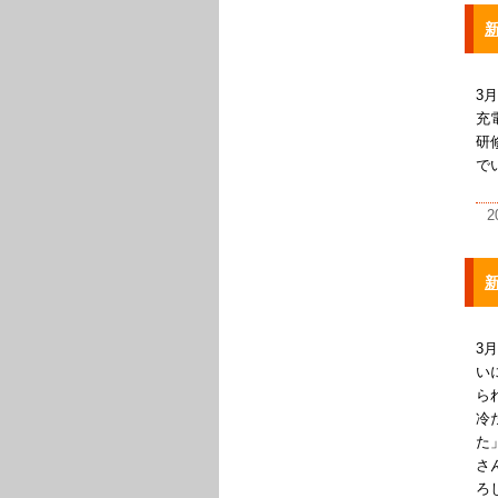
3
充
研
で
2
3
い
ら
冷
た
さ
ろ