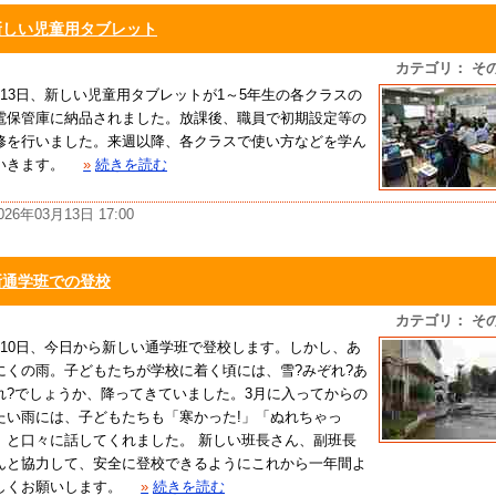
新しい児童用タブレット
カテゴリ： そ
月13日、新しい児童用タブレットが1～5年生の各クラスの
電保管庫に納品されました。放課後、職員で初期設定等の
修を行いました。来週以降、各クラスで使い方などを学ん
いきます。
»
続きを読む
026年03月13日 17:00
新通学班での登校
カテゴリ： そ
月10日、今日から新しい通学班で登校します。しかし、あ
にくの雨。子どもたちが学校に着く頃には、雪?みぞれ?あ
れ?でしょうか、降ってきていました。3月に入ってからの
たい雨には、子どもたちも「寒かった!」「ぬれちゃっ
」と口々に話してくれました。 新しい班長さん、副班長
んと協力して、安全に登校できるようにこれから一年間よ
しくお願いします。
»
続きを読む