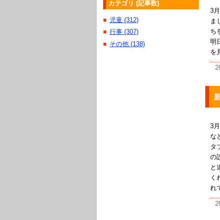
カテゴリ (記事数)
3
児童 (312)
■
ま
ち
行事 (307)
■
明
その他 (138)
■
を
2
3
な
タ
の
と
く
れ
2