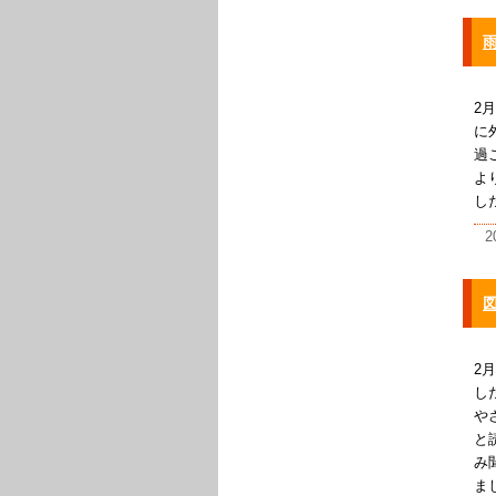
2
に
過
よ
し
2
2
し
や
と
み
ま