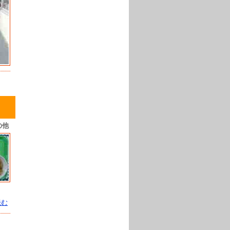
の他
読む