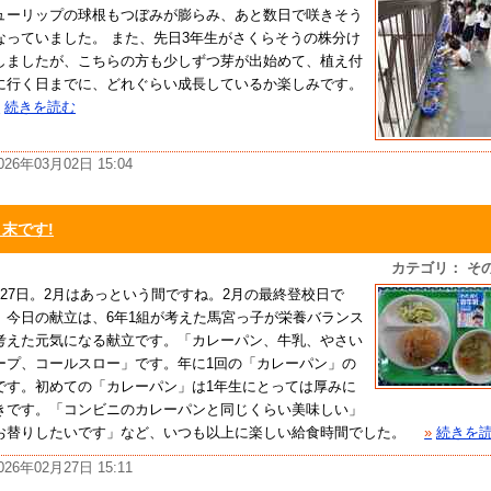
ューリップの球根もつぼみが膨らみ、あと数日で咲きそう
なっていました。 また、先日3年生がさくらそうの株分け
しましたが、こちらの方も少しずつ芽が出始めて、植え付
に行く日までに、どれぐらい成長しているか楽しみです。
»
続きを読む
026年03月02日 15:04
月末です!
カテゴリ： そ
月27日。2月はあっという間ですね。2月の最終登校日で
。今日の献立は、6年1組が考えた馬宮っ子が栄養バランス
考えた元気になる献立です。「カレーパン、牛乳、やさい
ープ、コールスロー」です。年に1回の「カレーパン」の
です。初めての「カレーパン」は1年生にとっては厚みに
きです。「コンビニのカレーパンと同じくらい美味しい」
お替りしたいです」など、いつも以上に楽しい給食時間でした。
»
続きを
026年02月27日 15:11