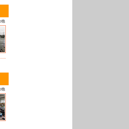
の他
の他