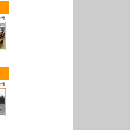
の他
の他