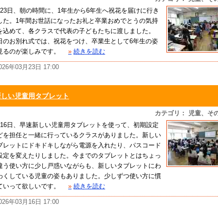
月23日、朝の時間に、1年生から6年生へ祝花を届けに行き
した。1年間お世話になったお礼と卒業おめでとうの気持
を込めて、各クラスで代表の子どもたちに渡しました。
日のお別れ式では、祝花をつけ、卒業生として6年生の姿
見るのが楽しみです。
»
続きを読む
026年03月23日 17:00
新しい児童用タブレット
カテゴリ： 児童、そ
月16日、早速新しい児童用タブレットを使って、初期設定
どを担任と一緒に行っているクラスがありました。新しい
ブレットにドキドキしながら電源を入れたり、パスコード
設定を変えたりしました。今までのタブレットとはちょっ
違う使い方に少し戸惑いながらも、新しいタブレットにわ
わくしている児童の姿もありました。少しずつ使い方に慣
ていって欲しいです。
»
続きを読む
026年03月16日 17:00