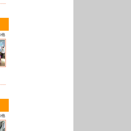
の他
の他