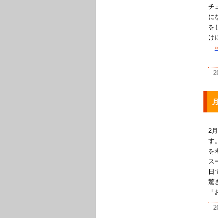
チ
に
を
け
2
2
す
を
ス
日
驚
「
2