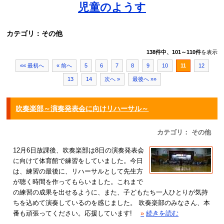
児童のようす
カテゴリ：その他
138件中、101～110件
を表示
«« 最初へ
« 前へ
5
6
7
8
9
10
11
12
13
14
次へ »
最後へ »»
吹奏楽部～演奏発表会に向けリハーサル～
カテゴリ： その他
12月6日放課後、吹奏楽部は8日の演奏発表会
に向けて体育館で練習をしていました。今日
は、練習の最後に、リハーサルとして先生方
が聴く時間を作ってもらいました。これまで
の練習の成果を出せるように、また、子どもたち一人ひとりが気持
ちを込めて演奏しているのを感じました。 吹奏楽部のみなさん、本
番も頑張ってください。応援しています!
»
続きを読む