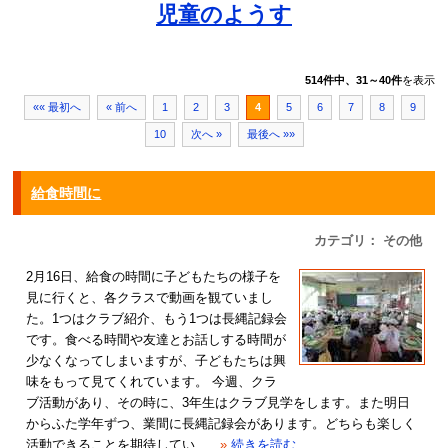
児童のようす
514件中、31～40件
を表示
«« 最初へ
« 前へ
1
2
3
4
5
6
7
8
9
10
次へ »
最後へ »»
給食時間に
カテゴリ： その他
2月16日、給食の時間に子どもたちの様子を
見に行くと、各クラスで動画を観ていまし
た。1つはクラブ紹介、もう1つは長縄記録会
です。食べる時間や友達とお話しする時間が
少なくなってしまいますが、子どもたちは興
味をもって見てくれています。 今週、クラ
ブ活動があり、その時に、3年生はクラブ見学をします。また明日
からふた学年ずつ、業間に長縄記録会があります。どちらも楽しく
活動できることを期待してい...
»
続きを読む