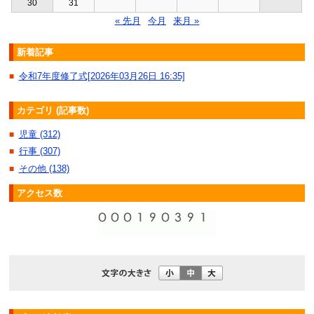
30
31
« 先月
今月
来月 »
新着記事
令和7年度修了式[2026年03月26日 16:35]
■
カテゴリ (記事数)
児童 (312)
■
行事 (307)
■
その他 (138)
■
アクセス数